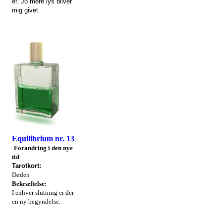
er. Jo mere lys bliver
mig givet.
Equilibrium nr. 13
Forandring i den nye
tid
Tarotkort:
Døden
Bekræftelse:
I enhver slutning er der
en ny begyndelse.