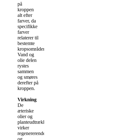
på
kroppen
alt efter
farver, da
specifikke
farver
relaterer til
bestemte
kropsområder.
Vand og
olie delen
rystes
sammen
og smøres
derefter på
kroppen.
Virkning
De
æteriske
olier og
planteudtrækkene
virker
regenererende
og