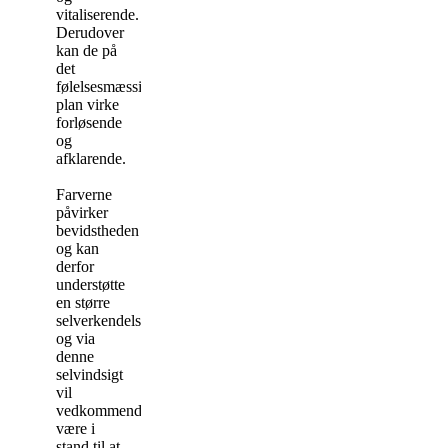
vitaliserende.
Derudover
kan de på
det
følelsesmæssige
plan virke
forløsende
og
afklarende.
Farverne
påvirker
bevidstheden
og kan
derfor
understøtte
en større
selverkendelse,
og via
denne
selvindsigt
vil
vedkommende
være i
stand til at