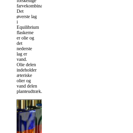
forskellige
farvekombinationer/flasker.
Det
øverste lag
i
Equilibrium
flaskerne
er olie og
det
nederste
lag er
vand.
Olie delen
indeholder
æteriske
olier og
vand delen
planteudtræk.