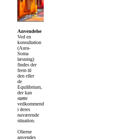
Anvendelse
Ved en
konsultation
(Aura-
Soma
læsning)
findes der
frem til
den eller
de
Equilibrium,
der kan
støtte
vedkommende
i deres
nuværende
situation.
Olierne
anvendes