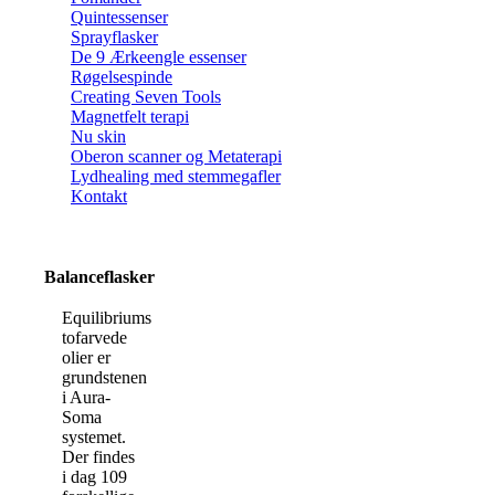
Quintessenser
Sprayflasker
De 9 Ærkeengle essenser
Røgelsespinde
Creating Seven Tools
Magnetfelt terapi
Nu skin
Oberon scanner og Metaterapi
Lydhealing med stemmegafler
Kontakt
Balanceflasker
Equilibriums
tofarvede
olier er
grundstenen
i Aura-
Soma
systemet.
Der findes
i dag 109